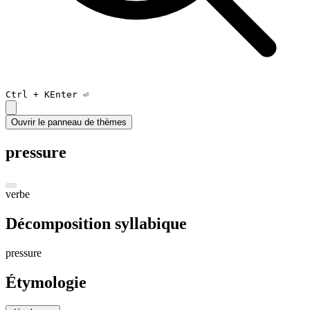
Ctrl +
K
Enter ⏎
Ouvrir le panneau de thèmes
pressure
verbe
Décomposition syllabique
pre
ssu
re
Étymologie