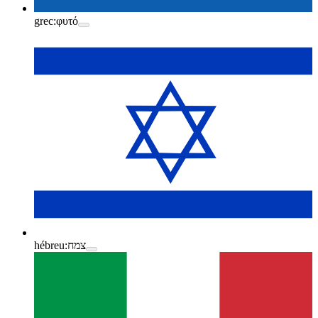
grec:
φυτό
hébreu:
צמח