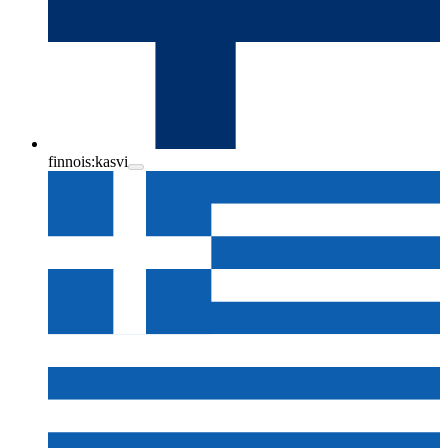
finnois:
kasvi