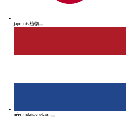
japonais:
植物
néerlandais:
voetzool