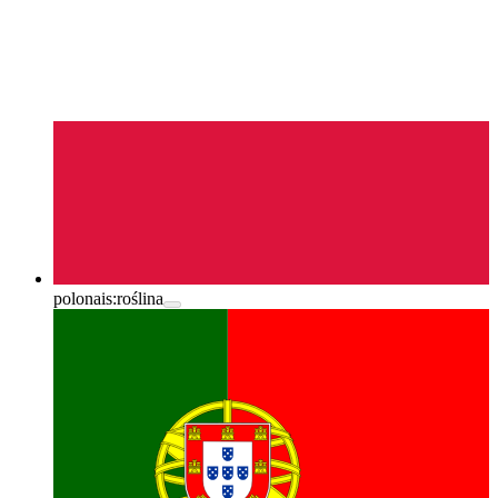
polonais:
roślina