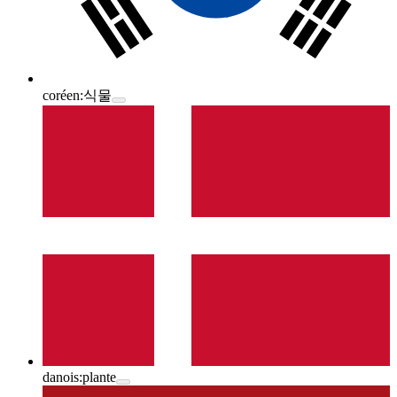
coréen:
식물
danois:
plante