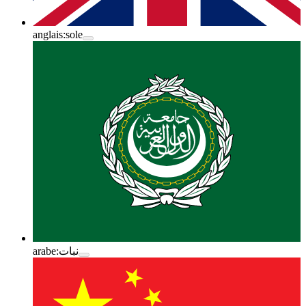
anglais:
sole
arabe:
نبات