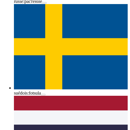
russe:
растение
suédois:
fotsula