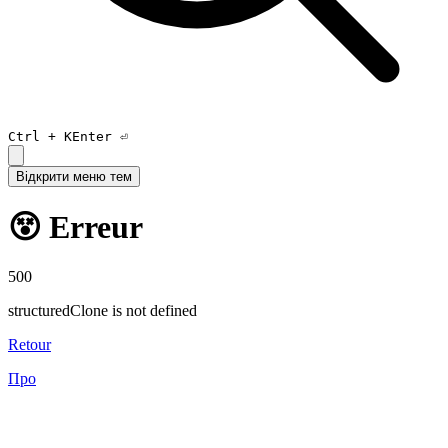
Ctrl +
K
Enter ⏎
Відкрити меню тем
😵 Erreur
500
structuredClone is not defined
Retour
Про