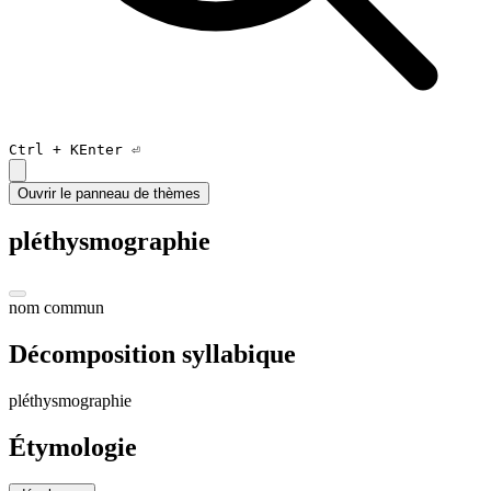
Ctrl +
K
Enter ⏎
Ouvrir le panneau de thèmes
pléthysmographie
nom commun
Décomposition syllabique
plé
thys
mo
gra
phi
e
Étymologie