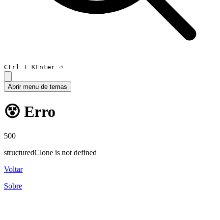
Ctrl +
K
Enter ⏎
Abrir menu de temas
😵 Erro
500
structuredClone is not defined
Voltar
Sobre