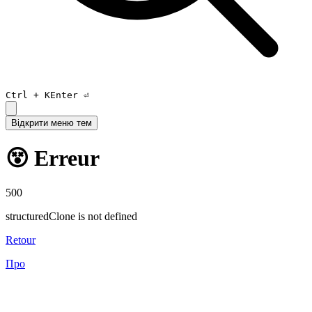
Ctrl +
K
Enter ⏎
Відкрити меню тем
😵 Erreur
500
structuredClone is not defined
Retour
Про