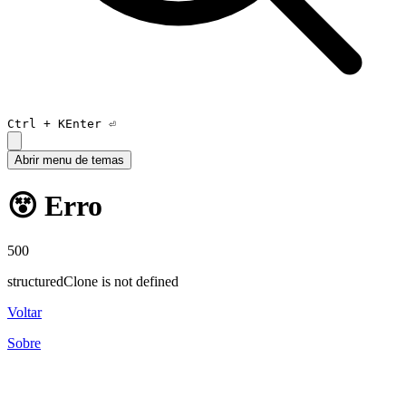
Ctrl +
K
Enter ⏎
Abrir menu de temas
😵 Erro
500
structuredClone is not defined
Voltar
Sobre