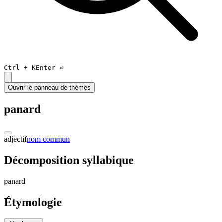
Ctrl +
K
Enter ⏎
Ouvrir le panneau de thèmes
panard
adjectif
nom commun
Décomposition syllabique
pa
nard
Étymologie