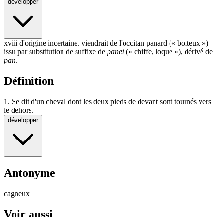
développer
xviii d'origine incertaine. viendrait de l'occitan panard («
boiteux
»)
issu par substitution de suffixe de
panet
(«
chiffe
,
loque
»), dérivé de
pan
.
Définition
1.
Se dit d'un cheval dont les deux pieds de devant sont tournés vers
le dehors.
développer
Antonyme
cagneux
Voir aussi