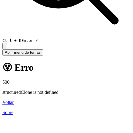
Ctrl +
K
Enter ⏎
Abrir menu de temas
😵 Erro
500
structuredClone is not defined
Voltar
Sobre