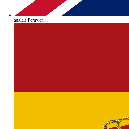
anglais:
Peruvian