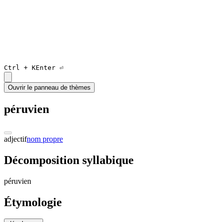
Ctrl +
K
Enter ⏎
Ouvrir le panneau de thèmes
péruvien
adjectif
nom propre
Décomposition syllabique
pé
ru
vien
Étymologie