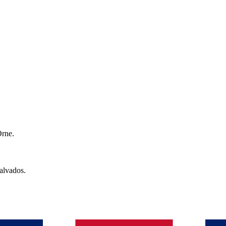
rne
.
alvados
.