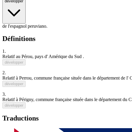
développer
de l'espagnol peruviano.
Définitions
1.
Relatif au
Pérou
, pays d'
Amérique du Sud
.
développer
2.
Relatif à
Perrou
, commune
français
e située dans le département de l'
O
développer
3.
Relatif à
Périgny
, commune
français
e située dans le département du
C
développer
Traductions