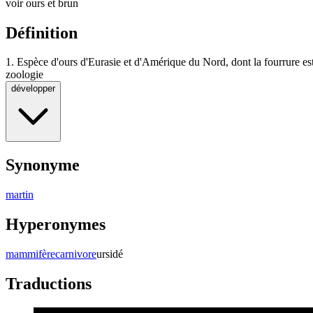
voir ours et brun
Définition
1.
Espèce d'ours d'Eurasie et d'Amérique du Nord, dont la fourrure est
zoologie
développer
Synonyme
martin
Hyperonymes
mammifère
carnivore
ursidé
Traductions