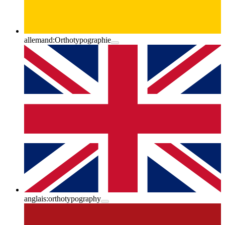
allemand:
Orthotypographie
anglais:
orthotypography