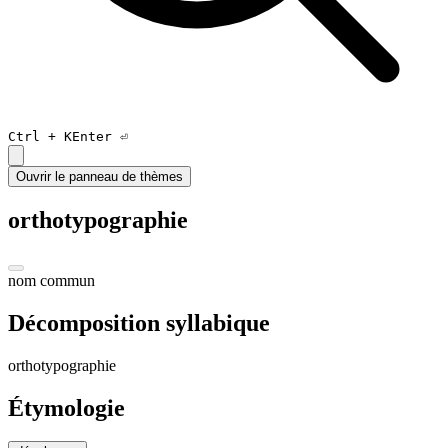
Ctrl +
K
Enter ⏎
Ouvrir le panneau de thèmes
orthotypographie
nom commun
Décomposition syllabique
or
tho
ty
po
gra
phi
e
Étymologie