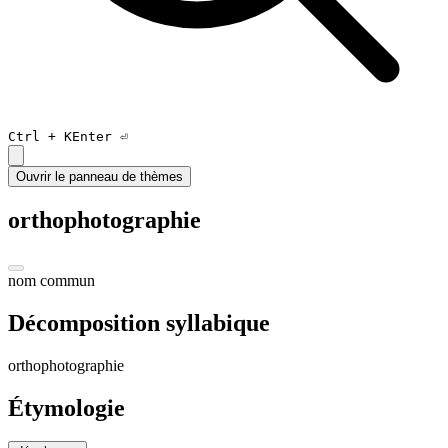
Ctrl +
K
Enter ⏎
Ouvrir le panneau de thèmes
orthophotographie
nom commun
Décomposition syllabique
orthopho
to
gra
phi
e
Étymologie