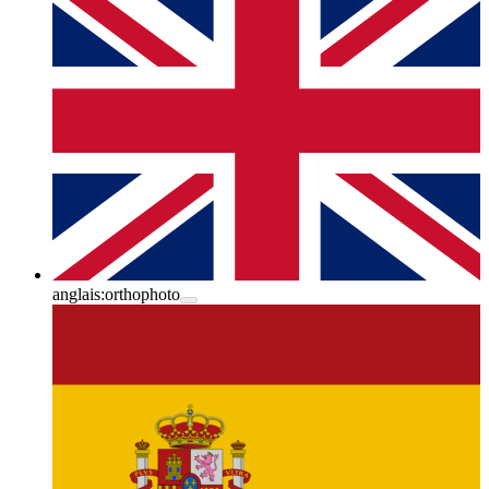
anglais:
orthophoto