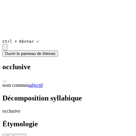
Ctrl +
K
Enter ⏎
Ouvrir le panneau de thèmes
occlusive
nom commun
adjectif
Décomposition syllabique
o
c
clu
siv
e
Étymologie