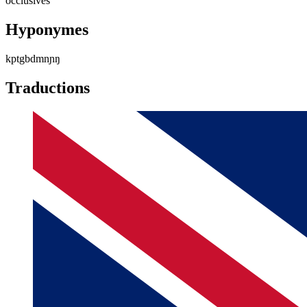
occlusives
Hyponymes
k
p
t
g
b
d
m
n
ɲ
ŋ
Traductions