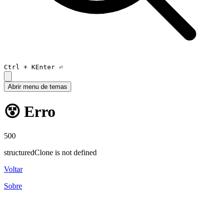
Ctrl +
K
Enter ⏎
Abrir menu de temas
😵 Erro
500
structuredClone is not defined
Voltar
Sobre