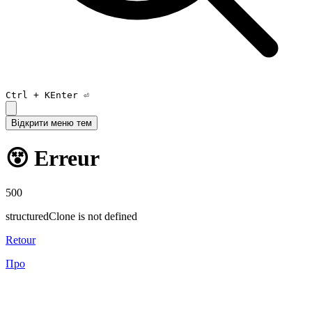
Ctrl +
K
Enter ⏎
Відкрити меню тем
😵 Erreur
500
structuredClone is not defined
Retour
Про