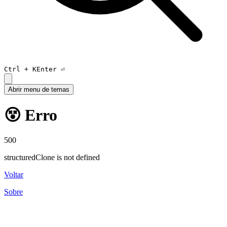
Ctrl +
K
Enter ⏎
Abrir menu de temas
😵 Erro
500
structuredClone is not defined
Voltar
Sobre