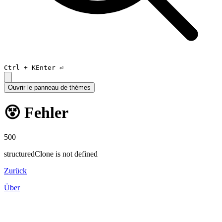
Ctrl +
K
Enter ⏎
Ouvrir le panneau de thèmes
😵 Fehler
500
structuredClone is not defined
Zurück
Über