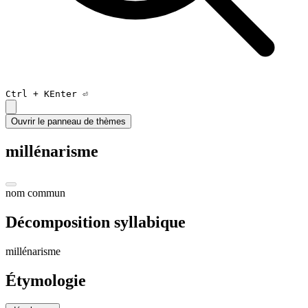
Ctrl +
K
Enter ⏎
Ouvrir le panneau de thèmes
millénarisme
nom commun
Décomposition syllabique
mi
llé
na
risme
Étymologie