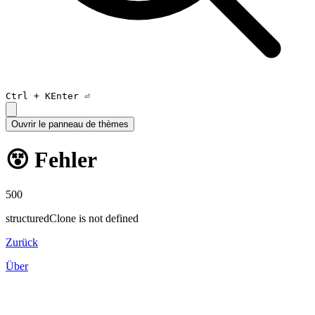
Ctrl +
K
Enter ⏎
Ouvrir le panneau de thèmes
😵 Fehler
500
structuredClone is not defined
Zurück
Über