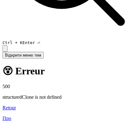
Ctrl +
K
Enter ⏎
Відкрити меню тем
😵 Erreur
500
structuredClone is not defined
Retour
Про