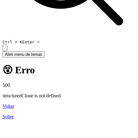
Ctrl +
K
Enter ⏎
Abrir menu de temas
😵 Erro
500
structuredClone is not defined
Voltar
Sobre