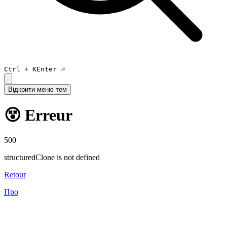
Ctrl +
K
Enter ⏎
Відкрити меню тем
😵 Erreur
500
structuredClone is not defined
Retour
Про