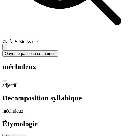
Ctrl +
K
Enter ⏎
Ouvrir le panneau de thèmes
méchuleux
adjectif
Décomposition syllabique
mé
chu
leu
x
Étymologie