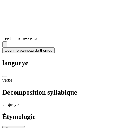
Ctrl +
K
Enter ⏎
Ouvrir le panneau de thèmes
langueye
verbe
Décomposition syllabique
lan
gueye
Étymologie