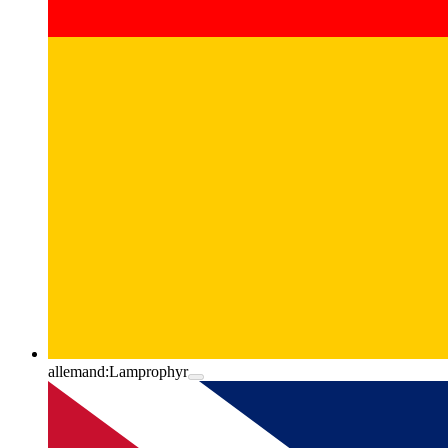
allemand:
Lamprophyr