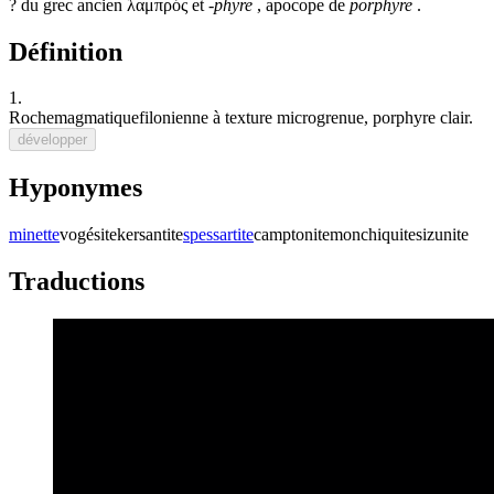
? du grec ancien λαμπρός et
-phyre
, apocope de
porphyre
.
Définition
1.
Roche
magmatique
filonien
ne à texture
microgrenu
e,
porphyre
clair
.
développer
Hyponymes
minette
vogésite
kersantite
spessartite
camptonite
monchiquite
sizunite
Traductions