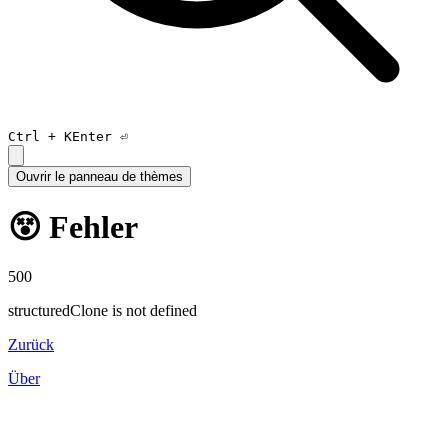
Ctrl +
K
Enter ⏎
Ouvrir le panneau de thèmes
😵 Fehler
500
structuredClone is not defined
Zurück
Über