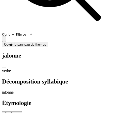
Ctrl +
K
Enter ⏎
Ouvrir le panneau de thèmes
jalonne
verbe
Décomposition syllabique
ja
lonn
e
Étymologie