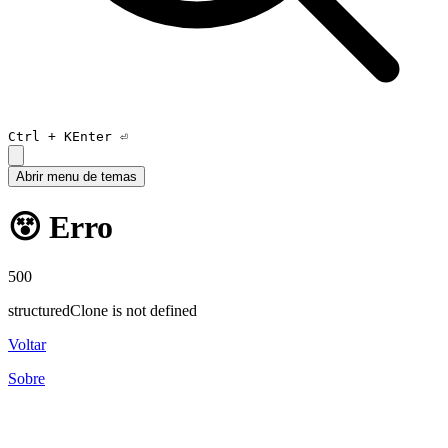
Ctrl +
K
Enter ⏎
Abrir menu de temas
😵 Erro
500
structuredClone is not defined
Voltar
Sobre