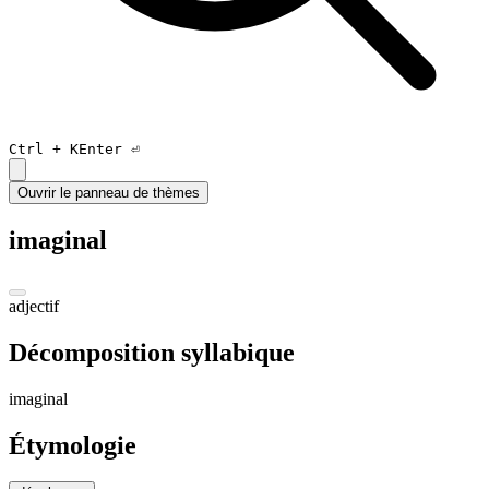
Ctrl +
K
Enter ⏎
Ouvrir le panneau de thèmes
imaginal
adjectif
Décomposition syllabique
i
ma
gi
nal
Étymologie