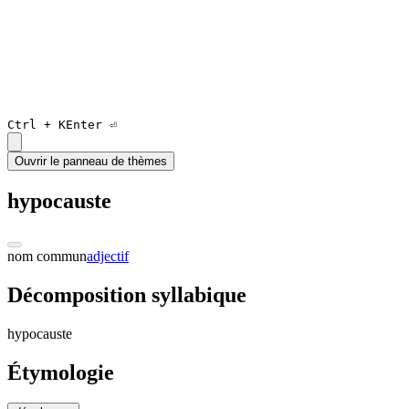
Ctrl +
K
Enter ⏎
Ouvrir le panneau de thèmes
hypocauste
nom commun
adjectif
Décomposition syllabique
h
y
po
causte
Étymologie