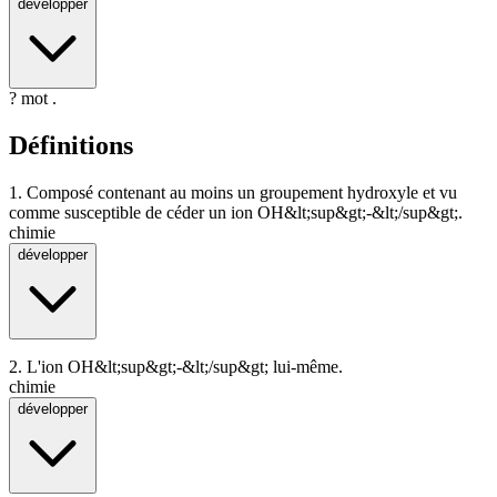
développer
? mot .
Définitions
1.
Composé contenant au moins un groupement hydroxyle et vu
comme susceptible de céder un ion OH&lt;sup&gt;-&lt;/sup&gt;.
chimie
développer
2.
L'ion OH&lt;sup&gt;-&lt;/sup&gt; lui-même.
chimie
développer