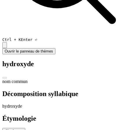
Ctrl +
K
Enter ⏎
Ouvrir le panneau de thèmes
hydroxyde
nom commun
Décomposition syllabique
h
y
droxyde
Étymologie