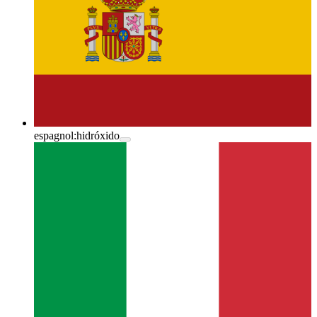
espagnol:
hidróxido