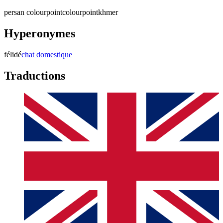
persan colourpoint
colourpoint
khmer
Hyperonymes
félidé
chat domestique
Traductions