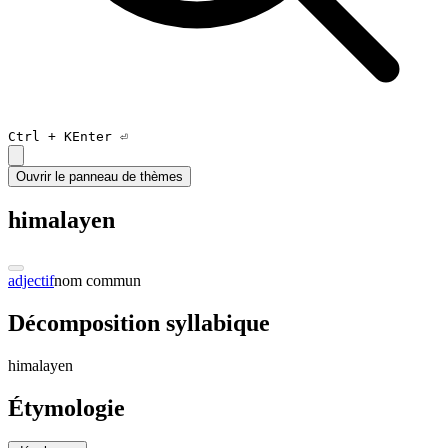
Ctrl +
K
Enter ⏎
Ouvrir le panneau de thèmes
himalayen
adjectif
nom commun
Décomposition syllabique
h
i
ma
la
yen
Étymologie