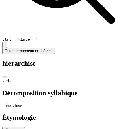
Ctrl +
K
Enter ⏎
Ouvrir le panneau de thèmes
hiérarchise
verbe
Décomposition syllabique
hi
é
rar
chis
e
Étymologie