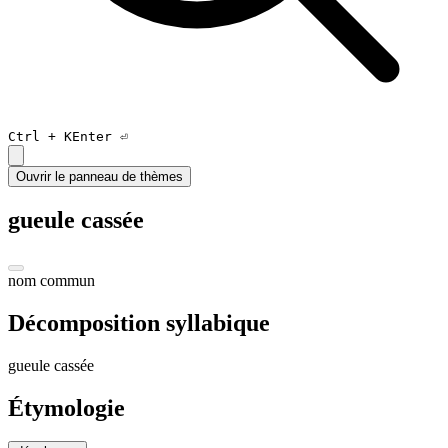
Ctrl +
K
Enter ⏎
Ouvrir le panneau de thèmes
gueule cassée
nom commun
Décomposition syllabique
gueule
c
assée
Étymologie