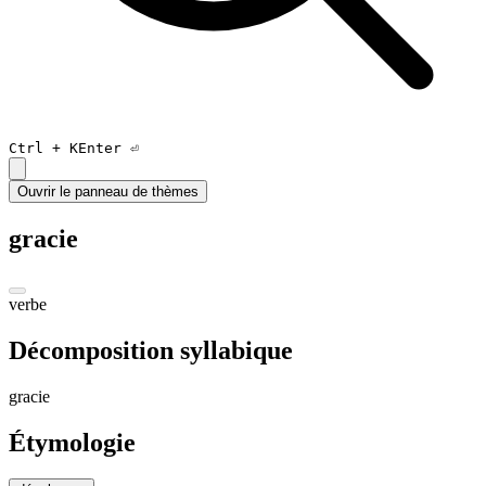
Ctrl +
K
Enter ⏎
Ouvrir le panneau de thèmes
gracie
verbe
Décomposition syllabique
gra
ci
e
Étymologie