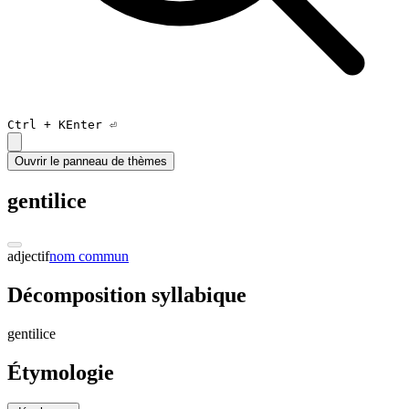
Ctrl +
K
Enter ⏎
Ouvrir le panneau de thèmes
gentilice
adjectif
nom commun
Décomposition syllabique
gen
ti
lic
e
Étymologie