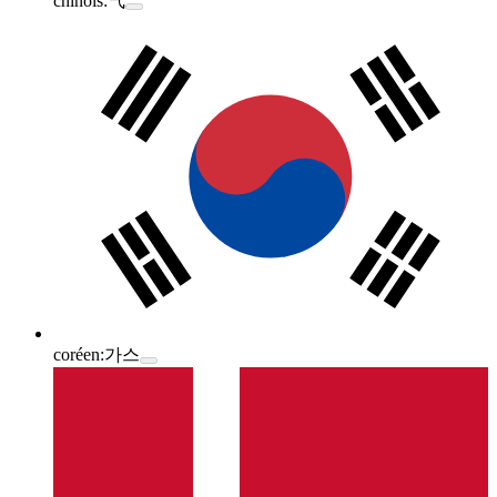
chinois:
气
coréen:
가스