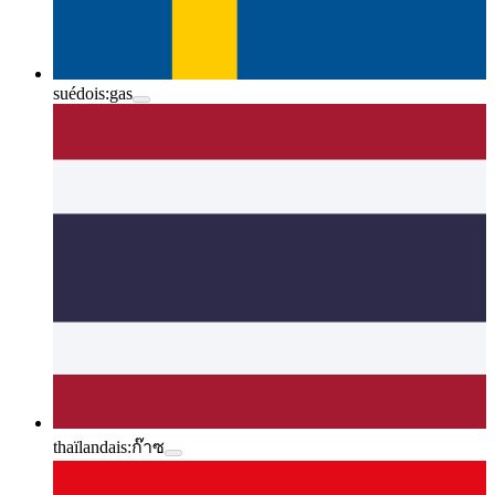
suédois:
gas
thaïlandais:
ก๊าซ