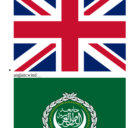
anglais:
wind