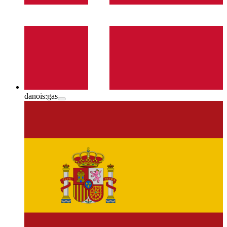
danois:
gas