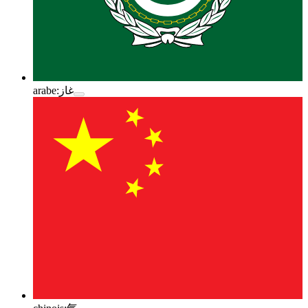
arabe:
غاز