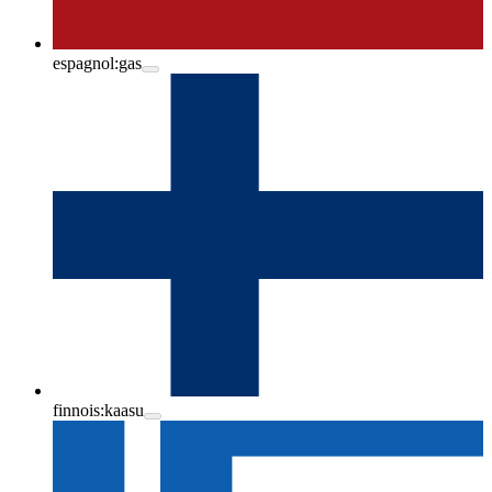
espagnol:
gas
finnois:
kaasu