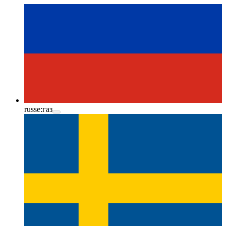
russe:
газ