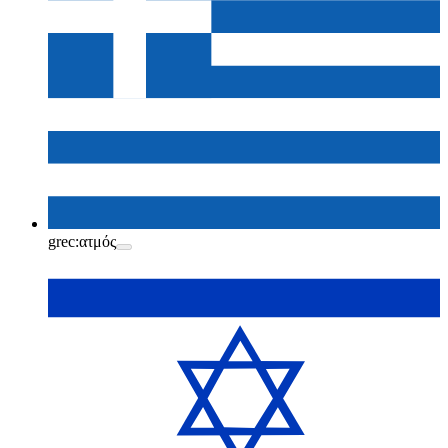
grec:
ατμός