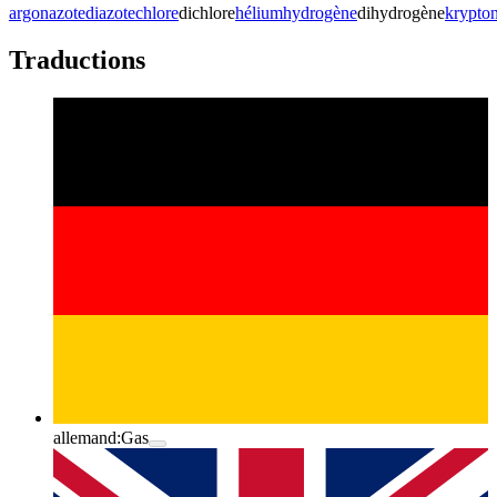
argon
azote
diazote
chlore
dichlore
hélium
hydrogène
dihydrogène
krypto
Traductions
allemand:
Gas