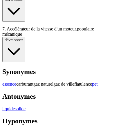
7.
Accélérateur de la vitesse d'un moteur.
populaire
mécanique
développer
Synonymes
essence
carburant
gaz naturel
gaz de ville
flatulence
pet
Antonymes
liquide
solide
Hyponymes