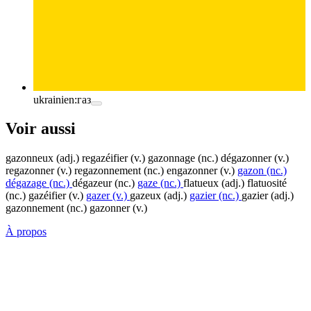
ukrainien:
газ
Voir aussi
gazonneux
(adj.)
regazéifier
(v.)
gazonnage
(nc.)
dégazonner
(v.)
regazonner
(v.)
regazonnement
(nc.)
engazonner
(v.)
gazon
(nc.)
dégazage
(nc.)
dégazeur
(nc.)
gaze
(nc.)
flatueux
(adj.)
flatuosité
(nc.)
gazéifier
(v.)
gazer
(v.)
gazeux
(adj.)
gazier
(nc.)
gazier
(adj.)
gazonnement
(nc.)
gazonner
(v.)
À propos