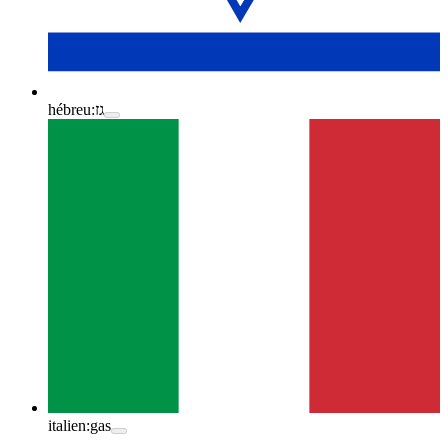
hébreu:
גז
italien:
gas