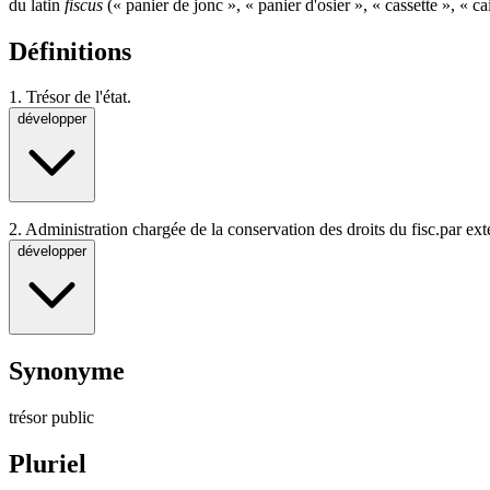
du latin
fiscus
(« panier de jonc », « panier d'osier », « cassette », « cai
Définitions
1.
Trésor de l'état.
développer
2.
Administration chargée de la conservation des droits du fisc.
par ext
développer
Synonyme
trésor public
Pluriel