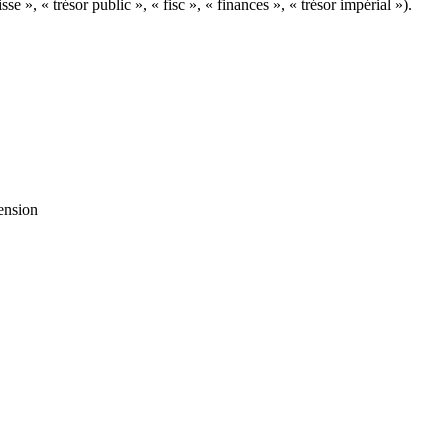
sse », « trésor public », « fisc », « finances », « trésor impérial »).
ension