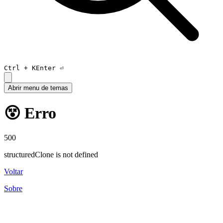
Ctrl +
K
Enter ⏎
Abrir menu de temas
😵 Erro
500
structuredClone is not defined
Voltar
Sobre