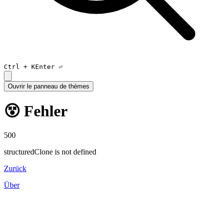
Ctrl +
K
Enter ⏎
Ouvrir le panneau de thèmes
😵 Fehler
500
structuredClone is not defined
Zurück
Über