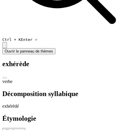
Ctrl +
K
Enter ⏎
Ouvrir le panneau de thèmes
exhérède
verbe
Décomposition syllabique
exhérè
dé
Étymologie