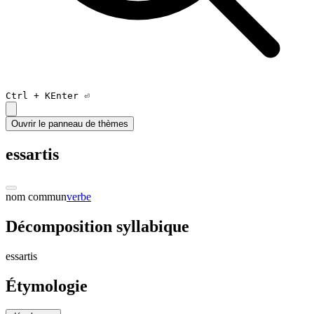
Ctrl +
K
Enter ⏎
Ouvrir le panneau de thèmes
essartis
nom commun
verbe
Décomposition syllabique
e
ssar
ti
s
Étymologie