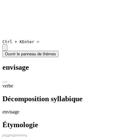
Ctrl +
K
Enter ⏎
Ouvrir le panneau de thèmes
envisage
verbe
Décomposition syllabique
en
vi
sag
e
Étymologie