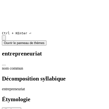
Ctrl +
K
Enter ⏎
Ouvrir le panneau de thèmes
entrepreneuriat
nom commun
Décomposition syllabique
en
trepre
neu
riat
Étymologie