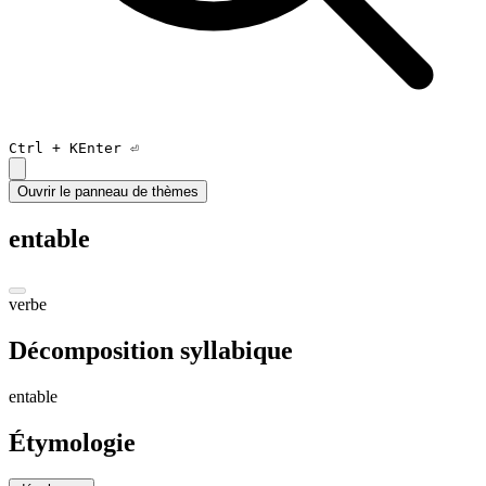
Ctrl +
K
Enter ⏎
Ouvrir le panneau de thèmes
entable
verbe
Décomposition syllabique
en
table
Étymologie