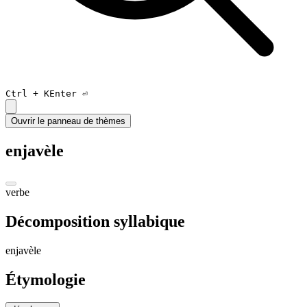
Ctrl +
K
Enter ⏎
Ouvrir le panneau de thèmes
enjavèle
verbe
Décomposition syllabique
en
ja
vèl
e
Étymologie