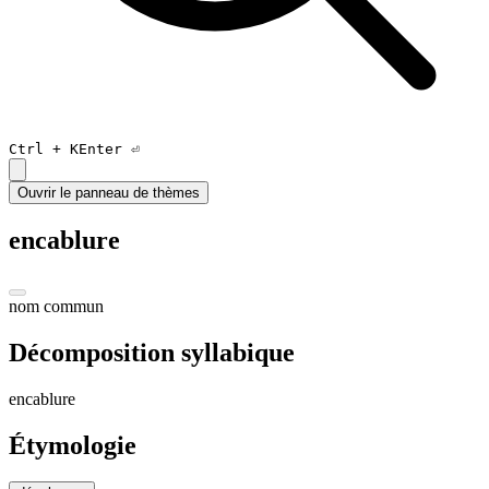
Ctrl +
K
Enter ⏎
Ouvrir le panneau de thèmes
encablure
nom commun
Décomposition syllabique
en
ca
blur
e
Étymologie