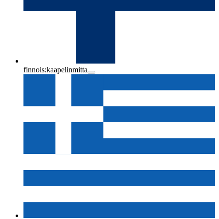
finnois:
kaapelinmitta