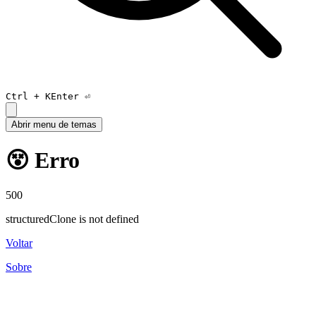
Ctrl +
K
Enter ⏎
Abrir menu de temas
😵 Erro
500
structuredClone is not defined
Voltar
Sobre