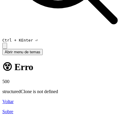
Ctrl +
K
Enter ⏎
Abrir menu de temas
😵 Erro
500
structuredClone is not defined
Voltar
Sobre